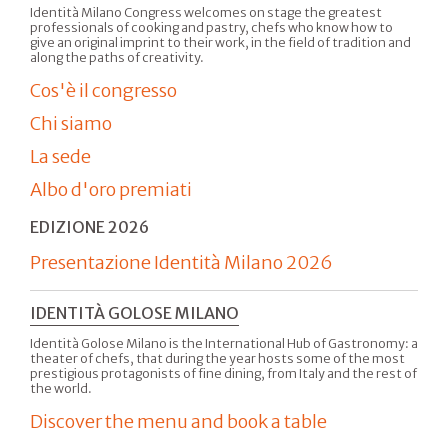
Identità Milano Congress welcomes on stage the greatest
professionals of cooking and pastry, chefs who know how to
give an original imprint to their work, in the field of tradition and
along the paths of creativity.
Cos'è il congresso
Chi siamo
La sede
Albo d'oro premiati
EDIZIONE 2026
Presentazione Identità Milano 2026
IDENTITÀ GOLOSE MILANO
Identità Golose Milano is the International Hub of Gastronomy: a
theater of chefs, that during the year hosts some of the most
prestigious protagonists of fine dining, from Italy and the rest of
the world.
Discover the menu and book a table