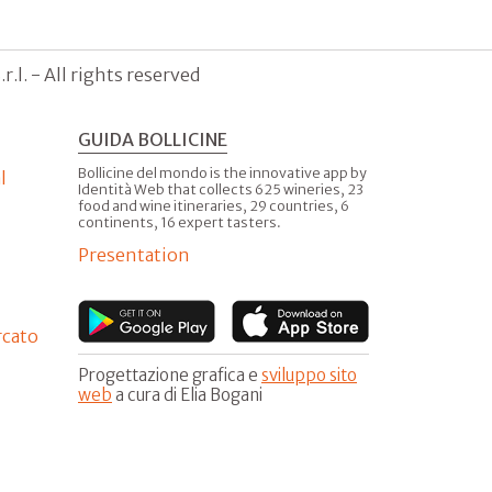
.l. - All rights reserved
GUIDA BOLLICINE
Bollicine del mondo is the innovative app by
l
Identità Web that collects 625 wineries, 23
food and wine itineraries, 29 countries, 6
continents, 16 expert tasters.
Presentation
rcato
Progettazione grafica e
sviluppo sito
web
a cura di Elia Bogani