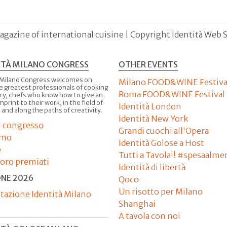
agazine of international cuisine | Copyright Identità Web S.r
ITÀ MILANO CONGRESS
OTHER EVENTS
 Milano Congress welcomes on
Milano FOOD&WINE Festiva
e greatest professionals of cooking
Roma FOOD&WINE Festival
ry, chefs who know how to give an
imprint to their work, in the field of
Identità London
 and along the paths of creativity.
Identità New York
il congresso
Grandi cuochi all'Opera
amo
Identità Golose a Host
e
Tutti a Tavola!! #spesaalme
'oro premiati
Identità di libertà
ONE 2026
Qoco
Un risotto per Milano
tazione Identità Milano
Shanghai
A tavola con noi