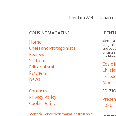
Identità Web - Italian m
COUSINE MAGAZINE
IDENT
Identità
Home
stage th
Chefs and Protagonists
and past
original 
Recipes
tradition
Sections
Cos'è 
Editorial staff
Chi si
Partners
La sed
News
Albo d
Contacts
EDIZI
Privacy Policy
Presen
Cookie Policy
2026
Identità Golose web magazine italiano di