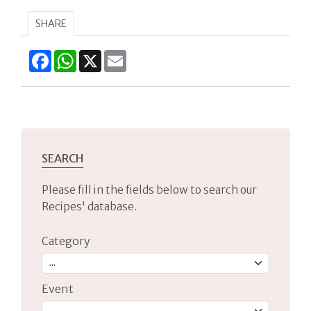
SHARE
Facebook
WhatsApp
X
Email
SEARCH
Please fill in the fields below to search our
Recipes' database.
Category
Event