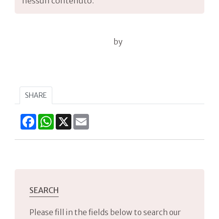
nessun contenuto.
by
SHARE
Facebook
WhatsApp
X
Email
SEARCH
Please fill in the fields below to search our