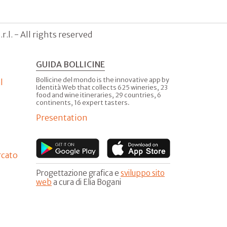
.l. - All rights reserved
GUIDA BOLLICINE
Bollicine del mondo is the innovative app by
l
Identità Web that collects 625 wineries, 23
food and wine itineraries, 29 countries, 6
continents, 16 expert tasters.
Presentation
rcato
Progettazione grafica e
sviluppo sito
web
a cura di Elia Bogani