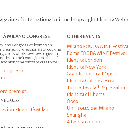
agazine of international cuisine | Copyright Identità Web S.r
ITÀ MILANO CONGRESS
OTHER EVENTS
 Milano Congress welcomes on
Milano FOOD&WINE Festiva
e greatest professionals of cooking
Roma FOOD&WINE Festival
ry, chefs who know how to give an
imprint to their work, in the field of
Identità London
 and along the paths of creativity.
Identità New York
il congresso
Grandi cuochi all'Opera
amo
Identità Golose a Host
e
Tutti a Tavola!! #spesaalme
'oro premiati
Identità di libertà
ONE 2026
Qoco
Un risotto per Milano
tazione Identità Milano
Shanghai
A tavola con noi