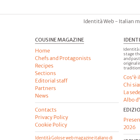
Identità Web - Italian m
COUSINE MAGAZINE
IDENT
Identità
Home
stage th
Chefs and Protagonists
and past
original 
Recipes
tradition
Sections
Cos'è 
Editorial staff
Chi si
Partners
La sed
News
Albo d
Contacts
EDIZI
Privacy Policy
Presen
Cookie Policy
2026
Identità Golose web magazine italiano di