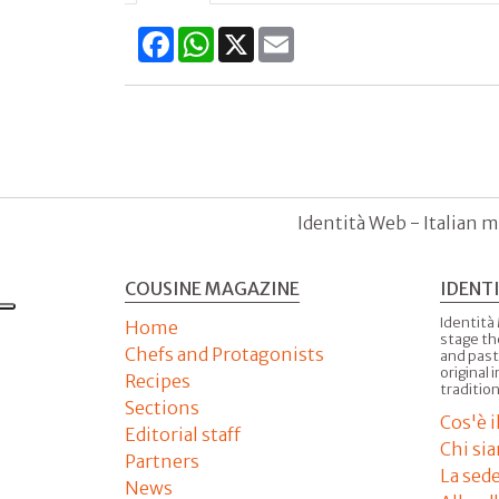
Facebook
WhatsApp
X
Email
Identità Web - Italian m
COUSINE MAGAZINE
IDENT
Identità
Home
stage th
Chefs and Protagonists
and past
original 
Recipes
tradition
Sections
Cos'è 
Editorial staff
Chi si
Partners
La sed
News