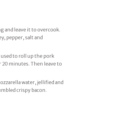
g and leave it to overcook.
y, pepper, salt and
 used to roll up the pork
or 20 minutes. Then leave to
zarella water, jellified and
rumbled crispy bacon.