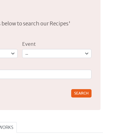
lds below to search our Recipes'
Event
rs for results.
TWORKS