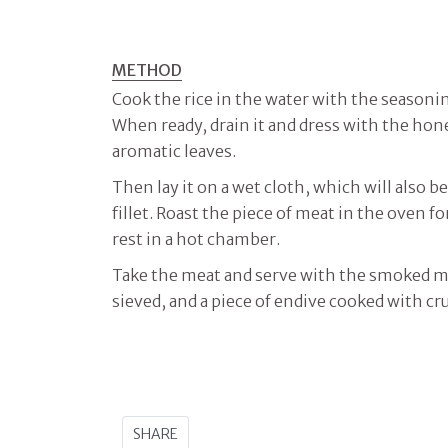
METHOD
Cook the rice in the water with the seasonin
When ready, drain it and dress with the hone
aromatic leaves.
Then lay it on a wet cloth, which will also be
fillet. Roast the piece of meat in the oven f
rest in a hot chamber.
Take the meat and serve with the smoked moz
sieved, and a piece of endive cooked with c
SHARE