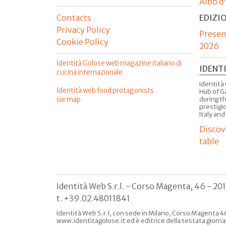
Albo d
Contacts
EDIZI
Privacy Policy
Presen
Cookie Policy
2026
Identità Golose web magazine italiano di
IDENT
cucina internazionale
Identità 
Identità web food protagonists
Hub of G
sie map
during t
prestigio
Italy and
Discov
table
Identità Web S.r.l. - Corso Magenta, 46 - 20
t. +39.02.48011841
Identità Web S.r.l, con sede in Milano, Corso Magenta 46
www.identitagolose.it ed è editrice della testata giorna