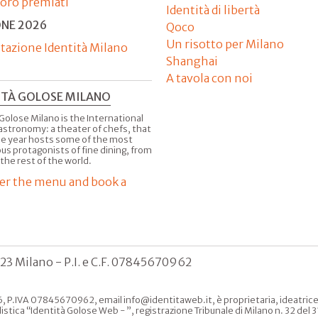
'oro premiati
Identità di libertà
ONE 2026
Qoco
Un risotto per Milano
tazione Identità Milano
Shanghai
A tavola con noi
ITÀ GOLOSE MILANO
Golose Milano is the International
astronomy: a theater of chefs, that
he year hosts some of the most
us protagonists of fine dining, from
 the rest of the world.
er the menu and book a
123 Milano - P.I. e C.F. 07845670962
, P.IVA 07845670962, email info@identitaweb.it, è proprietaria, ideatrice e 
listica “Identità Golose Web - ”, registrazione Tribunale di Milano n. 32 de