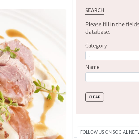
SEARCH
Please fill in the fie
database.
Category
Name
Type 2 or more characte
FOLLOW US ON SOCIAL NE