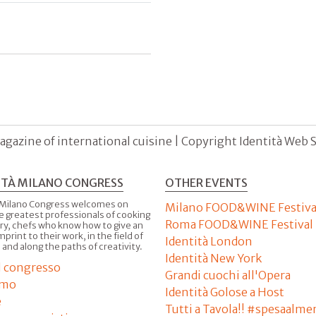
agazine of international cuisine | Copyright Identità Web S.r
ITÀ MILANO CONGRESS
OTHER EVENTS
 Milano Congress welcomes on
Milano FOOD&WINE Festiva
e greatest professionals of cooking
Roma FOOD&WINE Festival
ry, chefs who know how to give an
imprint to their work, in the field of
Identità London
 and along the paths of creativity.
Identità New York
il congresso
Grandi cuochi all'Opera
amo
Identità Golose a Host
e
Tutti a Tavola!! #spesaalme