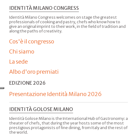
IDENTITÀ MILANO CONGRESS
Identità Milano Congress welcomes on stage the greatest
professionals of cooking and pastry, chefs who know how to
give an original imprint to their work, in the field of tradition and
along the paths of creativity.
Cos'è il congresso
Chi siamo
La sede
Albo d'oro premiati
EDIZIONE 2026
Presentazione Identità Milano 2026
IDENTITÀ GOLOSE MILANO
Identità Golose Milano is the International Hub of Gastronomy: a
theater of chefs, that during the year hosts some of the most
prestigious protagonists of fine dining, from Italy and the rest of
the world.