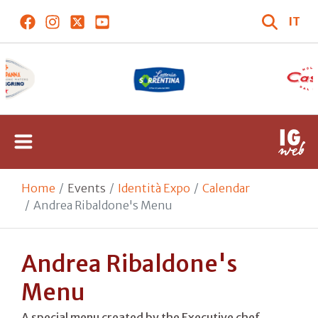
IT
Home
Events
Identità Expo
Calendar
Andrea Ribaldone's Menu
Andrea Ribaldone's
Menu
A special menu created by the Executive chef