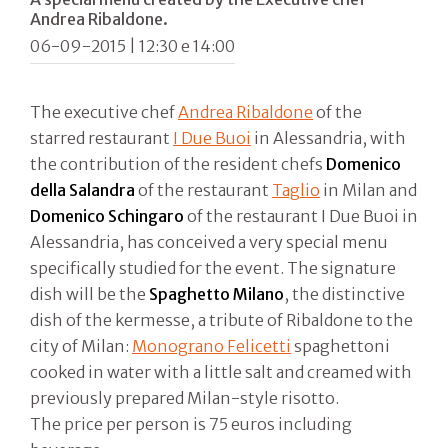
Andrea Ribaldone.
06-09-2015 | 12:30 e 14:00
The executive chef
Andrea Ribaldone
of the
starred restaurant
I Due Buoi
in Alessandria, with
the contribution of the resident chefs
Domenico
della Salandra
of the restaurant
Taglio
in Milan and
Domenico Schingaro
of the restaurant I Due Buoi in
Alessandria, has conceived a very special menu
specifically studied for the event. The signature
dish will be the
Spaghetto Milano
, the distinctive
dish of the kermesse, a tribute of Ribaldone to the
city of Milan:
Monograno Felicetti
spaghettoni
cooked in water with a little salt and creamed with
previously prepared Milan-style risotto.
The price per person is 75 euros including