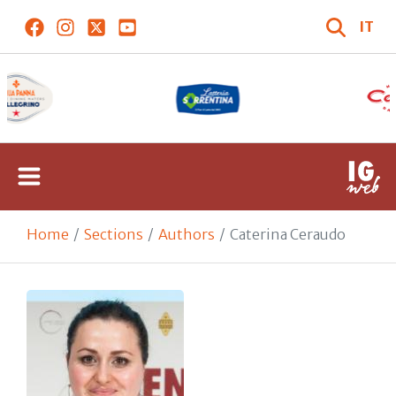
IT
Home
Sections
Authors
Caterina Ceraudo