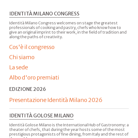
IDENTITÀ MILANO CONGRESS
Identità Milano Congress welcomes on stage the greatest
professionals of cooking and pastry, chefs who know how to
give an original imprint to their work, in the field of tradition and
along the paths of creativity.
Cos'è il congresso
Chi siamo
La sede
Albo d'oro premiati
EDIZIONE 2026
Presentazione Identità Milano 2026
IDENTITÀ GOLOSE MILANO
Identità Golose Milano is the International Hub of Gastronomy: a
theater of chefs, that during the year hosts some of the most
prestigious protagonists of fine dining, from Italy and the rest of