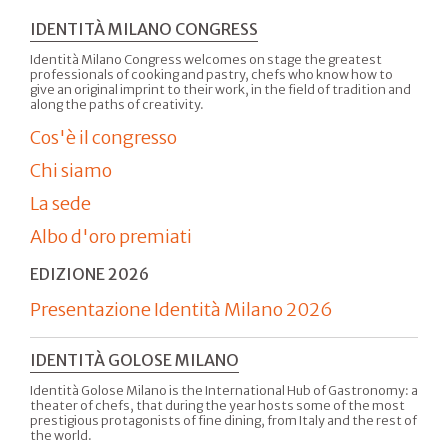
IDENTITÀ MILANO CONGRESS
Identità Milano Congress welcomes on stage the greatest
professionals of cooking and pastry, chefs who know how to
give an original imprint to their work, in the field of tradition and
along the paths of creativity.
Cos'è il congresso
Chi siamo
La sede
Albo d'oro premiati
EDIZIONE 2026
Presentazione Identità Milano 2026
IDENTITÀ GOLOSE MILANO
Identità Golose Milano is the International Hub of Gastronomy: a
theater of chefs, that during the year hosts some of the most
prestigious protagonists of fine dining, from Italy and the rest of
the world.