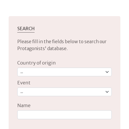
SEARCH
Please fill in the fields below to search our
Protagonists' database.
Country of origin
Event
Name
Type 2 or more characters for results.