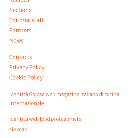
Josean
Alija
Giovanni
Allario