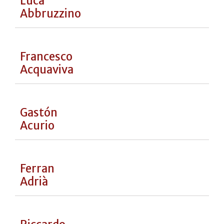
Michele
Abbatemarco
Fabio
Abbattista