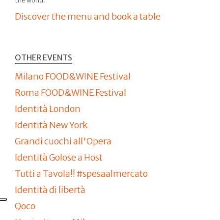
Yannick
Alléno