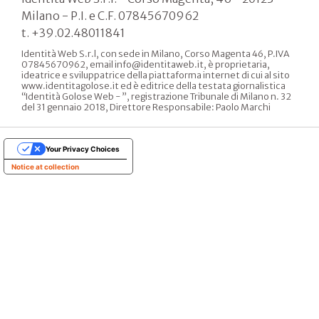
Massimo
Alverà
Giuseppe
Amato