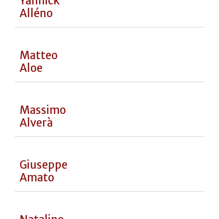
Ferran
Adrià
Riccardo
Agostini