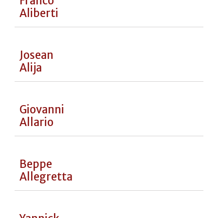
Gastón
Acurio