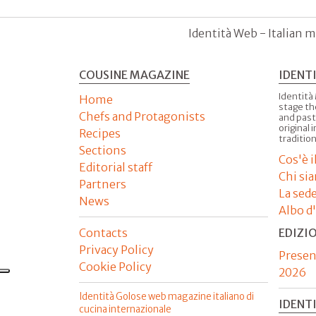
Identità Web - Italian m
COUSINE MAGAZINE
IDENT
Identità
Home
stage th
Chefs and Protagonists
and past
original 
Recipes
tradition
Sections
Cos'è 
Editorial staff
Chi si
Partners
La sed
News
Albo d
Contacts
EDIZI
Privacy Policy
Presen
Cookie Policy
2026
Identità Golose web magazine italiano di
IDENT
cucina internazionale