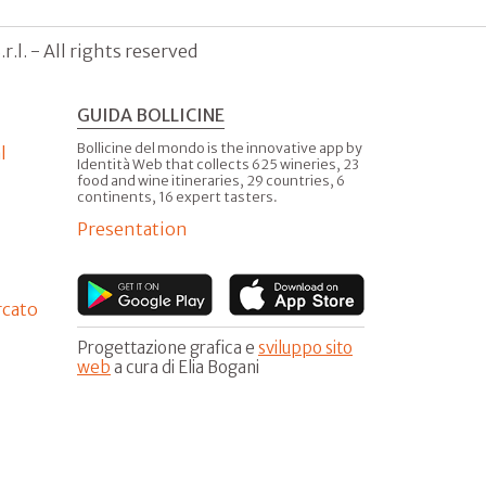
.l. - All rights reserved
GUIDA BOLLICINE
Bollicine del mondo is the innovative app by
l
Identità Web that collects 625 wineries, 23
food and wine itineraries, 29 countries, 6
continents, 16 expert tasters.
Presentation
rcato
Progettazione grafica e
sviluppo sito
web
a cura di Elia Bogani