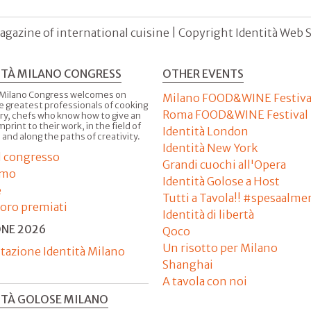
agazine of international cuisine | Copyright Identità Web S.r
ITÀ MILANO CONGRESS
OTHER EVENTS
 Milano Congress welcomes on
Milano FOOD&WINE Festiva
e greatest professionals of cooking
Roma FOOD&WINE Festival
ry, chefs who know how to give an
imprint to their work, in the field of
Identità London
 and along the paths of creativity.
Identità New York
il congresso
Grandi cuochi all'Opera
amo
Identità Golose a Host
e
Tutti a Tavola!! #spesaalme
'oro premiati
Identità di libertà
ONE 2026
Qoco
Un risotto per Milano
tazione Identità Milano
Shanghai
A tavola con noi
ITÀ GOLOSE MILANO