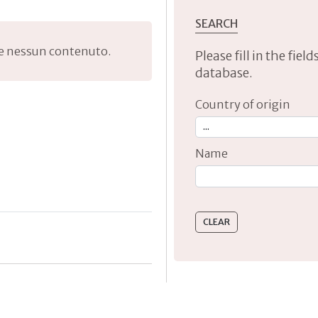
SEARCH
le nessun contenuto.
Please fill in the fie
database.
Country of origin
Name
Type 2 or more characte